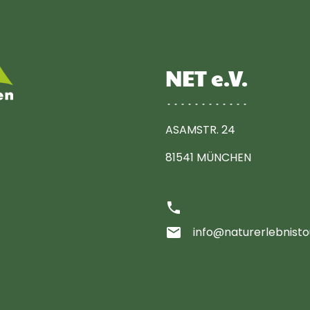
NET e.V.
ASAMSTR. 24
81541 MÜNCHEN
phone
email
info@naturerlebnisto