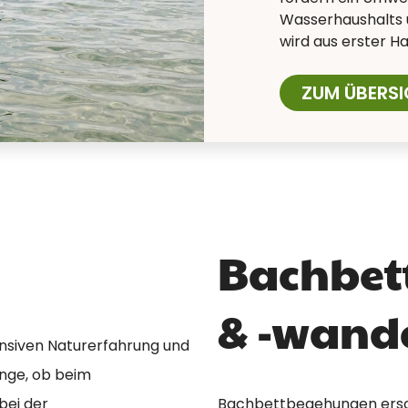
Wasserhaushalts 
KOOPERATIVE ABENTEUERSPIELE
wird aus erster Ha
NATURERFAHRUNGEN
ZUM ÜBERSI
ERLEBNISPÄDAGOGISCHE BILDUNGSSEMI
ERLEBNISPÄDAGOGISCHE FACHFORTBIL
Bachbet
& -wand
ensiven Naturerfahrung und
nge, ob beim
bei der
Bachbettbegehungen ersch