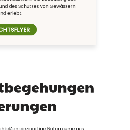
und des Schutzes von Gewässern
nd erlebt.
CHTSFLYER
NARE FÜR BFD/FSJ
DUNGEN
tbegehungen
erungen
ließen einzigartige Naturräume aus