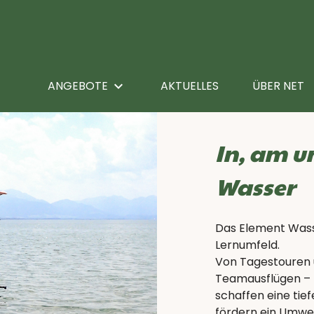
ANGEBOTE
keyboard_arrow_right
AKTUELLES
ÜBER NET
GEFÜHRTE BERGTOUREN
In, am u
GEFÜHRTE HÖHLENTOUREN
Wasser
WASSER
Das Element Wasse
Lernumfeld.
KLETTERN
Von Tagestouren 
Teamausflügen – 
schaffen eine tie
INKLUSIVE UND INTEGRATIVE FREIZEITEN
fördern ein Umwe