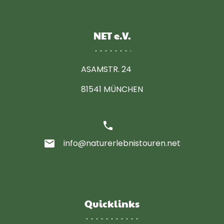
NET e.V.
ASAMSTR. 24
81541 MÜNCHEN
phone
email
info@naturerlebnistouren.net
Quicklinks