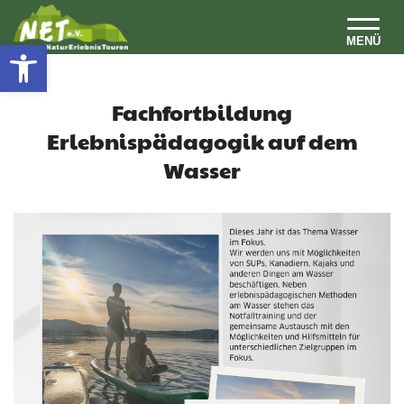
Open toolbar
MENÜ
ERLEBNISPÄDAGOGISCHE BILDUNGSSEMINARE FÜR BFD/FSJ
Fachfortbildung
Erlebnispädagogik auf dem
Wasser