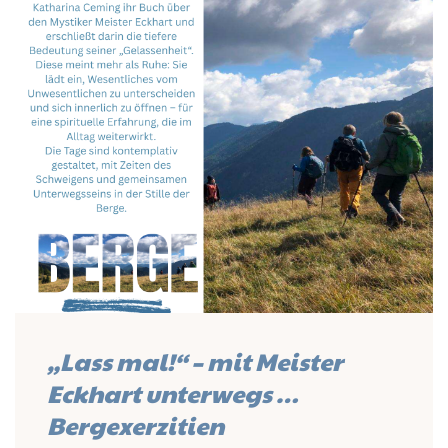
„Lass mal!“ – mit Meister
Eckhart unterwegs …
Bergexerzitien